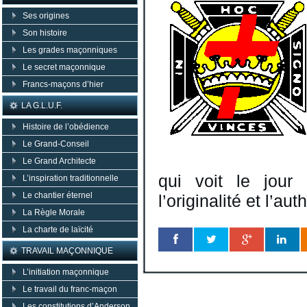
Ses origines
Son histoire
Les grades maçonniques
Le secret maçonnique
Francs-maçons d’hier
LA G.L.U.F.
Histoire de l’obédience
Le Grand-Conseil
Le Grand Architecte
qui voit le jour
L’inspiration traditionnelle
Le chantier éternel
l’originalité et l’aut
La Règle Morale
La charte de laïcité
TRAVAIL MAÇONNIQUE
L’initiation maçonnique
Le travail du franc-maçon
Les constitutions d’Anderson