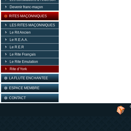
Devenir franc-maçon
RITES MAÇONNIQUES
LES RITES MAÇONNIQUES
Le Rit Ancien
Le R.E.A.A.
Le R.E.R
Le Rite Français
Le Rite Emulation
Rite d’York
LA FLUTE ENCHANTEE
ESPACE MEMBRE
CONTACT