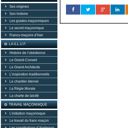
Ses origines
Son histoire
Les grades maçonniques
Le secret maçonnique
Francs-maçons d’hier
LA G.L.U.F.
Histoire de l’obédience
Le Grand-Conseil
Le Grand Architecte
L’inspiration traditionnelle
Le chantier éternel
La Règle Morale
La charte de laïcité
TRAVAIL MAÇONNIQUE
L’initiation maçonnique
Le travail du franc-maçon
Les constitutions d’Anderson