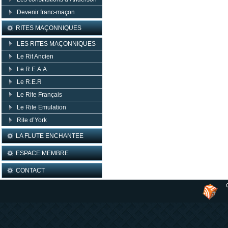
Devenir franc-maçon
RITES MAÇONNIQUES
LES RITES MAÇONNIQUES
Le Rit Ancien
Le R.E.A.A.
Le R.E.R
Le Rite Français
Le Rite Emulation
Rite d’York
LA FLUTE ENCHANTEE
ESPACE MEMBRE
CONTACT