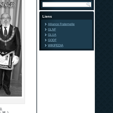
Liens
Alliance Fraternelle
GLNF
GLUA
GODF
WIKIPEDIA
),
:.M:.),