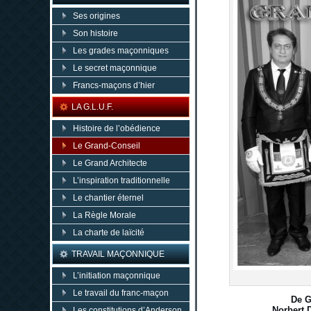
Ses origines
Son histoire
Les grades maçonniques
Le secret maçonnique
Francs-maçons d’hier
LA G.L.U.F.
Histoire de l’obédience
Le Grand-Conseil
Le Grand Architecte
L’inspiration traditionnelle
Le chantier éternel
La Règle Morale
La charte de laïcité
TRAVAIL MAÇONNIQUE
L’initiation maçonnique
Le travail du franc-maçon
De G
Norbert 
Les constitutions d’Anderson