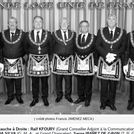
( crédit photos Francis JIMENEZ MECA )
auche à Droite : Raïf KFOURY
(Grand Conseiller Adjoint à la Communication
DA SILVA
(G:.M:.A:. et Grand Chancelier),
Serge IBAÑEZ DE GAVIN
(T:.R:.G