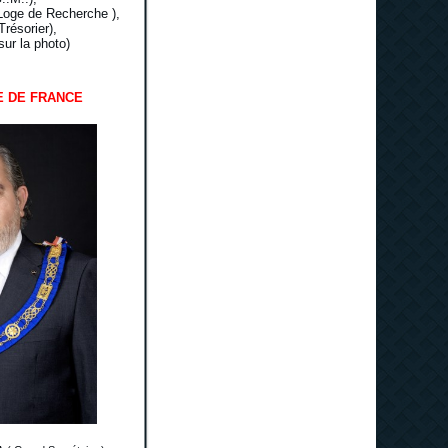
Loge de Recherche ),
résorier),
sur la photo)
E DE FRANCE