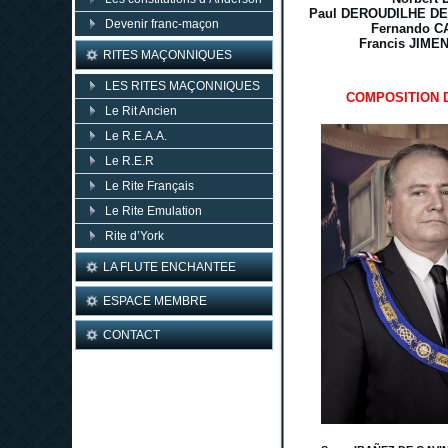
Paul DEROUDILHE D
Devenir franc-maçon
Fernando C
Francis JIME
RITES MAÇONNIQUES
LES RITES MAÇONNIQUES
COMPOSITION 
Le Rit Ancien
Le R.E.A.A.
Le R.E.R
Le Rite Français
Le Rite Emulation
Rite d’York
LA FLUTE ENCHANTEE
ESPACE MEMBRE
CONTACT