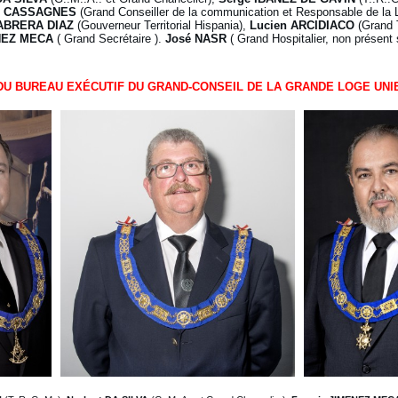
E CASSAGNES
(Grand Conseiller de la communication et Responsable de la 
ABRERA DIAZ
(Gouverneur Territorial Hispania),
Lucien ARCIDIACO
(Grand T
NEZ MECA
( Grand Secrétaire ).
José NASR
( Grand Hospitalier, non présent 
DU BUREAU EXÉCUTIF DU GRAND-CONSEIL DE LA GRANDE LOGE UNI