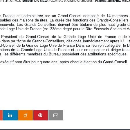
N
(T:.R:.G:.M:.),
Norbert DA SILVA
(G:.M:.A:. et Grand Chancelier),
Francis JIMENEZ MEC
 France est administrée par un Grand-Conseil composé de 14 membres é
sables des maisons de rites. La durée des fonctions des Grands-Conseillers 
enouvelé. Les Grands-Conseillers doivent être titulaire du plus haut grade
rande Loge Unie de France (ex. 33ème degré pour le Rite Écossais Ancien et A
 Président du Grand-Conseil de la Grande Loge Unie de France et le r
isté dans sa tâche de Grands-Conseillers, désignés immédiatement après lui. I
-Conseil de la Grande Loge Unie de France Dans sa réunion collégiale, le B
ations de la Grande Loge Unie de France et pour en organiser et diriger toute
les, les différents membres du Bureau possèdent des attributions spécifiques.
écutif sont élus pour quatre ans, après chaque élection du Grand-Conseil.