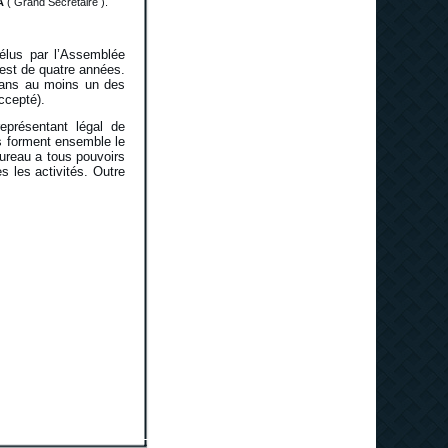
A
( Grand Secrétaire ).
lus par l’Assemblée
est de quatre années.
 dans au moins un des
ccepté).
eprésentant légal de
ls forment ensemble le
ureau a tous pouvoirs
s les activités. Outre