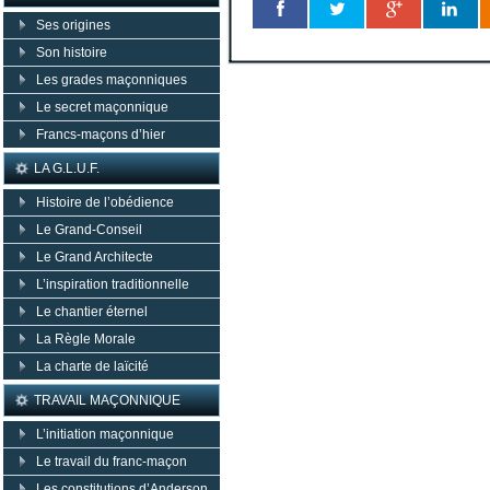
Ses origines
Son histoire
Les grades maçonniques
Le secret maçonnique
Francs-maçons d’hier
LA G.L.U.F.
Histoire de l’obédience
Le Grand-Conseil
Le Grand Architecte
L’inspiration traditionnelle
Le chantier éternel
La Règle Morale
La charte de laïcité
TRAVAIL MAÇONNIQUE
L’initiation maçonnique
Le travail du franc-maçon
Les constitutions d’Anderson