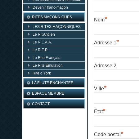
Devenir franc-maçon
RITES MAÇONNIQUES
*
Nom
LES RITES MAÇONNIQUES
Le Rit Ancien
*
Le R.E.A.A.
Adresse 1
Le R.E.R
Le Rite Français
Adresse 2
Le Rite Emulation
Rite d’York
LA FLUTE ENCHANTEE
*
Ville
ESPACE MEMBRE
CONTACT
*
État
*
Code postal