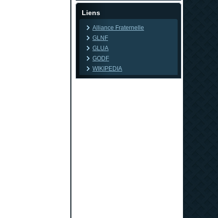
Liens
Alliance Fraternelle
GLNF
GLUA
GODF
WIKIPEDIA