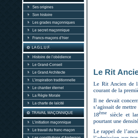
Ses origines
Son histoire
Les grades maçonniques
Le secret maçonnique
Francs-maçons d’hier
LA G.L.U.F.
Histoire de l’obédience
Le Grand-Conseil
Le Rit Anci
Le Grand Architecte
L’inspiration traditionnelle
Le Rit Ancien de l
Le chantier éternel
courant de la premi
La Règle Morale
Il ne devait concer
La charte de laïcité
s’agissait de mettre
ème
TRAVAIL MAÇONNIQUE
18
siècle et la
pourtant une densit
L’initiation maçonnique
Le travail du franc-maçon
Le rappel de l’anc
l’admission aux tra
Les constitutions d’Anderson