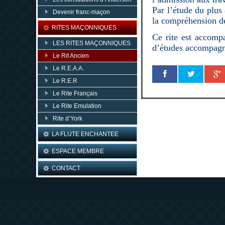
Par l’étude du plus
Devenir franc-maçon
la compréhension de
RITES MAÇONNIQUES
Ce rite est accomp
LES RITES MAÇONNIQUES
d’études accompagna
Le Rit Ancien
Le R.E.A.A.
Le R.E.R
Le Rite Français
Le Rite Emulation
Rite d’York
LA FLUTE ENCHANTEE
ESPACE MEMBRE
CONTACT