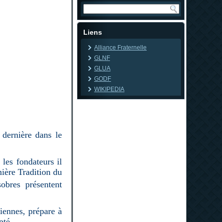
Liens
Alliance Fraternelle
GLNF
GLUA
GODF
WIKIPEDIA
dernière dans le
 les fondateurs il
mière Tradition du
obres présentent
iennes, prépare à
pté.