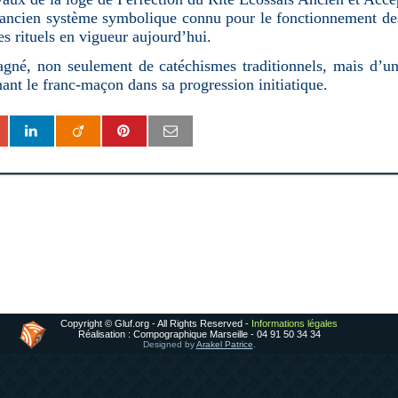
 ancien système symbolique connu pour le fonctionnement des l
s rituels en vigueur aujourd’hui.
agné, non seulement de catéchismes traditionnels, mais d’u
nt le franc-maçon dans sa progression initiatique.
Copyright © Gluf.org - All Rights Reserved -
Informations légales
Réalisation : Compographique Marseille - 04 91 50 34 34
Designed by
Arakel Patrice
.