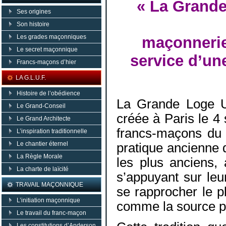
« La Grande
Ses origines
Son histoire
Les grades maçonniques
maçonneri
Le secret maçonnique
service d’un
Francs-maçons d’hier
LA G.L.U.F.
Histoire de l’obédience
La Grande Loge Un
Le Grand-Conseil
créée à Paris le 4 
Le Grand Architecte
francs-maçons du 
L’inspiration traditionnelle
Le chantier éternel
pratique ancienne 
La Règle Morale
les plus anciens, 
La charte de laïcité
s’appuyant sur leu
TRAVAIL MAÇONNIQUE
se rapprocher le p
L’initiation maçonnique
comme la source p
Le travail du franc-maçon
Les constitutions d’Anderson