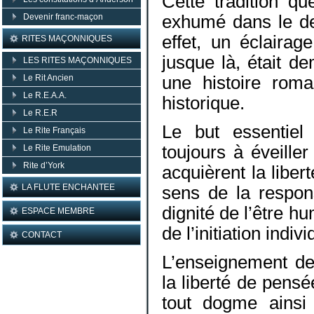
Cette tradition q
Devenir franc-maçon
exhumé dans le der
effet, un éclairag
RITES MAÇONNIQUES
jusque là, était d
LES RITES MAÇONNIQUES
Le Rit Ancien
une histoire roma
Le R.E.A.A.
historique.
Le R.E.R
Le but essentiel
Le Rite Français
toujours à éveille
Le Rite Emulation
Rite d’York
acquièrent la liberté
LA FLUTE ENCHANTEE
sens de la respons
dignité de l’être h
ESPACE MEMBRE
de l’initiation indivi
CONTACT
L’enseignement de
la liberté de pensé
tout dogme ainsi