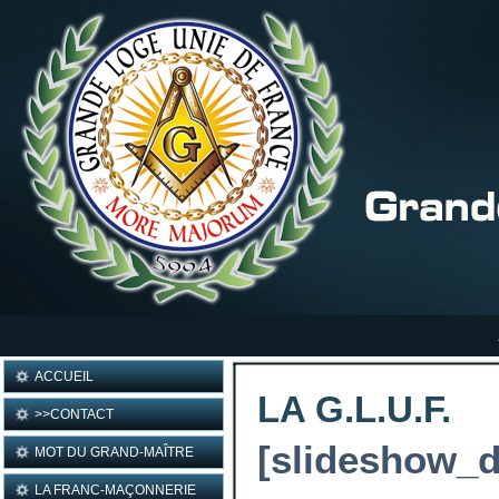
ACCUEIL
LA G.L.U.F.
>>CONTACT
[slideshow_d
MOT DU GRAND-MAÎTRE
LA FRANC-MAÇONNERIE