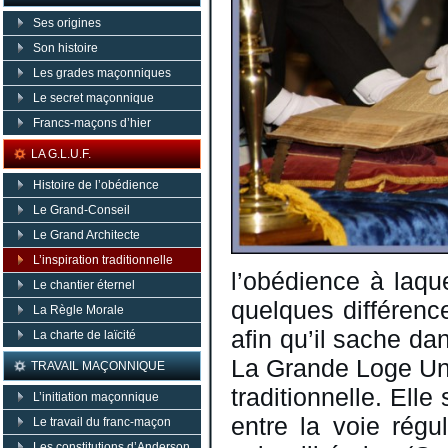
Ses origines
Son histoire
Les grades maçonniques
Le secret maçonnique
Francs-maçons d’hier
LA G.L.U.F.
Histoire de l’obédience
Le Grand-Conseil
Le Grand Architecte
L’inspiration traditionnelle
l’obédience à laque
Le chantier éternel
quelques différenc
La Règle Morale
afin qu’il sache dan
La charte de laïcité
La Grande Loge Uni
TRAVAIL MAÇONNIQUE
traditionnelle. Ell
L’initiation maçonnique
entre la voie régu
Le travail du franc-maçon
Les constitutions d’Anderson