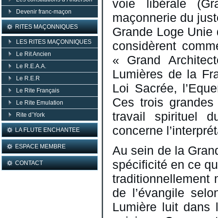
voie libérale (G
Devenir franc-maçon
maçonnerie du juste
RITES MAÇONNIQUES
Grande Loge Unie d
LES RITES MAÇONNIQUES
considèrent comme
Le Rit Ancien
« Grand Architec
Le R.E.A.A.
Lumières de la Fr
Le R.E.R
Loi Sacrée, l’Equ
Le Rite Français
Ces trois grandes
Le Rite Emulation
travail spirituel
Rite d’York
concerne l’interpré
LA FLUTE ENCHANTEE
ESPACE MEMBRE
Au sein de la Gran
spécificité en ce q
CONTACT
traditionnellement 
de l’évangile selo
Lumière luit dans 