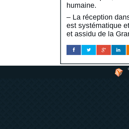
humaine.
– La réception dans
est systématique et
et assidu de la Gr