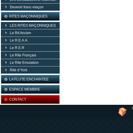
Devenir franc-maçon
RITES MAÇONNIQUES
LES RITES MAÇONNIQUES
Le Rit Ancien
Le R.E.A.A.
Le R.E.R
Le Rite Français
Le Rite Emulation
Rite d’York
LA FLUTE ENCHANTEE
ESPACE MEMBRE
CONTACT